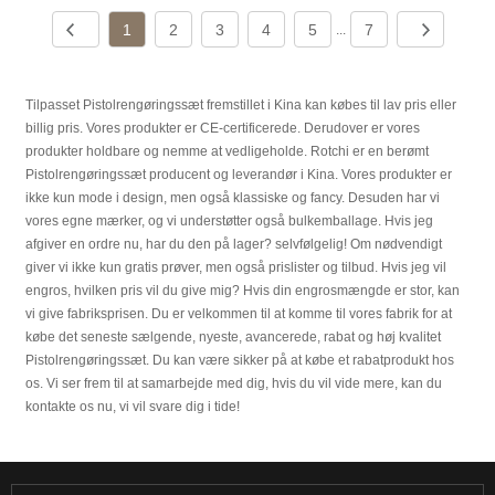
1
2
3
4
5
7
...
Tilpasset Pistolrengøringssæt fremstillet i Kina kan købes til lav pris eller
billig pris. Vores produkter er CE-certificerede. Derudover er vores
produkter holdbare og nemme at vedligeholde. Rotchi er en berømt
Pistolrengøringssæt producent og leverandør i Kina. Vores produkter er
ikke kun mode i design, men også klassiske og fancy. Desuden har vi
vores egne mærker, og vi understøtter også bulkemballage. Hvis jeg
afgiver en ordre nu, har du den på lager? selvfølgelig! Om nødvendigt
giver vi ikke kun gratis prøver, men også prislister og tilbud. Hvis jeg vil
engros, hvilken pris vil du give mig? Hvis din engrosmængde er stor, kan
vi give fabriksprisen. Du er velkommen til at komme til vores fabrik for at
købe det seneste sælgende, nyeste, avancerede, rabat og høj kvalitet
Pistolrengøringssæt. Du kan være sikker på at købe et rabatprodukt hos
os. Vi ser frem til at samarbejde med dig, hvis du vil vide mere, kan du
kontakte os nu, vi vil svare dig i tide!