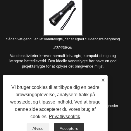
Sådan vælger du en let vandrelygte, der er egnet til udendørs belysning
2024/09/25
Vandreaktiviteter kræver normalt letvægts, kompakt design og
længere batterilevetid. Den ideelle vandrelygte bør have en god
projektørlygte for at oplyse det omgivende miljø.
X
Vi bruger cookies til at tilbyde dig en bedre
browsingoplevelse, analysere trafik på
webstedet og tilpasse indhold. Ved at bruge
Copyright © 2021 Ningbo Rotchi Business Co.,Ltd. Alle rettigheder
denne side accepterer du vores brug af
cookies.
Privatlivspolitik
forbeholdes.
Links
Sitemap
RSS
XML
Privacy Policy
Afvise
Acceptere