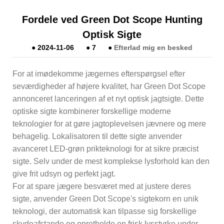
Fordele ved Green Dot Scope Hunting
Optisk Sigte
●
2024-11-06
●
7
●
Efterlad mig en besked
For at imødekomme jægernes efterspørgsel efter
seværdigheder af højere kvalitet, har Green Dot Scope
annonceret lanceringen af ​​et nyt optisk jagtsigte. Dette
optiske sigte kombinerer forskellige moderne
teknologier for at gøre jagtoplevelsen jævnere og mere
behagelig. Lokalisatoren til dette sigte anvender
avanceret LED-grøn prikteknologi for at sikre præcist
sigte. Selv under de mest komplekse lysforhold kan den
give frit udsyn og perfekt jagt.
For at spare jægere besværet med at justere deres
sigte, anvender Green Dot Scope's sigtekorn en unik
teknologi, der automatisk kan tilpasse sig forskellige
skydeafstande og opretholde en frisk lysstyrke under