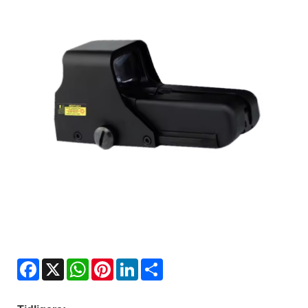
Facebook
X
WhatsApp
Pinterest
LinkedIn
Share