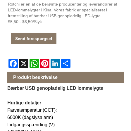
Rotchi er en af ​​de berømte producenter og leverandører af
LED-lommelygter i Kina. Vores fabrik er specialiseret i
fremstilling af bærbar USB genopladelig LED-lygte.
$5,50 - $6,50/Styk
Send forespørgsel
Facebook
X
WhatsApp
Pinterest
LinkedIn
Share
Produkt beskrivelse
Bærbar USB genopladelig LED lommelygte
Hurtige detaljer
Farvetemperatur (CCT):
6000K (dagslysalarm)
Indgangsspænding (V):