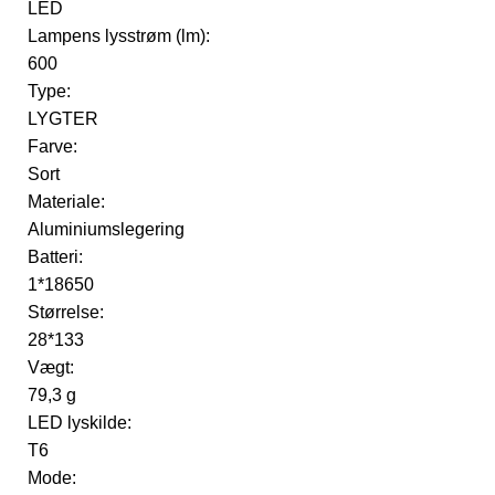
LED
Lampens lysstrøm (lm):
600
Type:
LYGTER
Farve:
Sort
Materiale:
Aluminiumslegering
Batteri:
1*18650
Størrelse:
28*133
Vægt:
79,3 g
LED lyskilde:
T6
Mode: