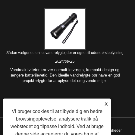
Sådan vælger du en let vandrelygte, der er egnet til udendørs belysning
2024/09/25
Vandreaktiviteter kræver normalt letvægts, kompakt design og
længere batterilevetid. Den ideelle vandrelygte bør have en god
projektørlygte for at oplyse det omgivende miljø.
X
Vi bruger cookies til at tilbyde dig en bedre
browsingoplevelse, analysere trafik på
webstedet og tilpasse indhold. Ved at bruge
Copyright © 2021 Ningbo Rotchi Business Co.,Ltd. Alle rettigheder
denne side accepterer du vores brug af