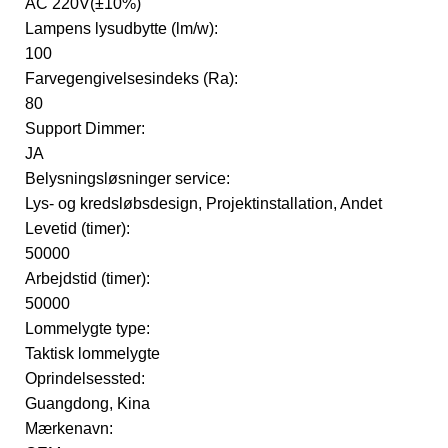
AC 220V(±10%)
Lampens lysudbytte (lm/w):
100
Farvegengivelsesindeks (Ra):
80
Support Dimmer:
JA
Belysningsløsninger service:
Lys- og kredsløbsdesign, Projektinstallation, Andet
Levetid (timer):
50000
Arbejdstid (timer):
50000
Lommelygte type:
Taktisk lommelygte
Oprindelsessted:
Guangdong, Kina
Mærkenavn: