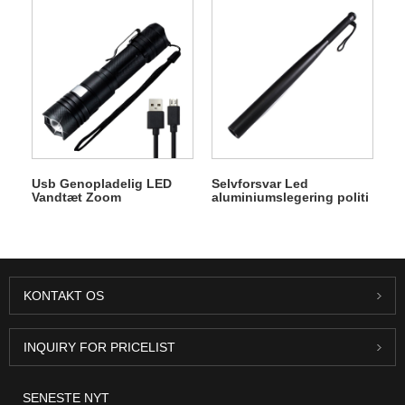
lommelygte
Usb Genopladelig LED
Selvforsvar Led
Vandtæt Zoom
aluminiumslegering politi
Lommelygte
baseball lommelygte
KONTAKT OS
INQUIRY FOR PRICELIST
SENESTE NYT