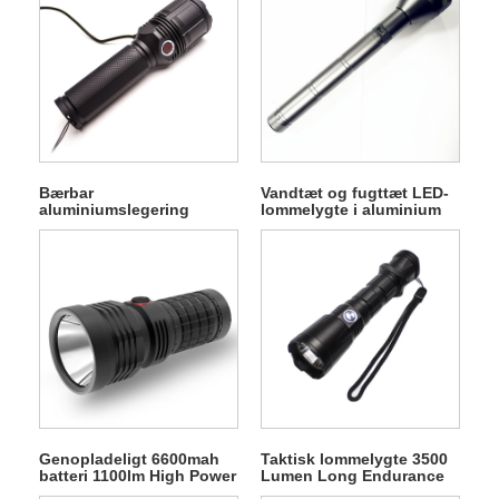
Bærbar
Vandtæt og fugttæt LED-
aluminiumslegering
lommelygte i aluminium
genopladelig lommelygte
1500 Lumens Xhp50 Led
Genopladeligt 6600mah
Taktisk lommelygte 3500
batteri 1100lm High Power
Lumen Long Endurance
Super Bright lommelygte
LED genopladelig