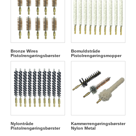
Bronze Wires
Bomuldstråde
Pistolrengøringsbørster
Pistolrengøringsmopper
til boring
til borerensning
Nylontråde
Kammerrengøringsbørster
Pistolrengøringsbørster
Nylon Metal
til boring
Bomuldstråde