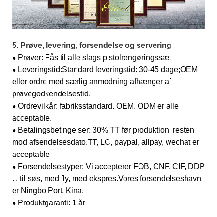
5. Prøve, levering, forsendelse og servering
Prøver: Fås til alle slags pistolrengøringssæt
●
Leveringstid:
Standard leveringstid: 30-45 dage;
OEM
●
eller ordre med særlig anmodning afhænger af
prøvegodkendelsestid.
Ordrevilkår: fabriksstandard, OEM, ODM er alle
●
acceptable.
Betalingsbetingelser: 30% TT før produktion, resten
●
mod afsendelsesdato.
TT, LC, paypal, alipay, wechat er
acceptable
Forsendelsestyper: Vi accepterer FOB, CNF, CIF, DDP
●
... til søs, med fly, med ekspres.
Vores forsendelseshavn
er Ningbo Port, Kina.
Produktgaranti: 1 år
●