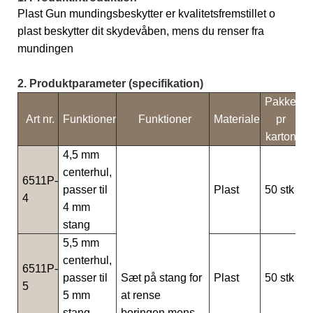
Plast Gun mundingsbeskytter er kvalitetsfremstillet o
plast beskytter dit skydevåben, mens du renser fra
mundingen
2. Produktparameter (specifikation)
Pakke
Art nr.
Funktioner
Funktioner
Materiale
pr
karton
4,5 mm
centerhul,
6511P-
passer til
Plast
50 stk
4
4 mm
stang
5,5 mm
centerhul,
6511P-
passer til
Sæt på stang for
Plast
50 stk
5
5 mm
at rense
stang
boringen mens