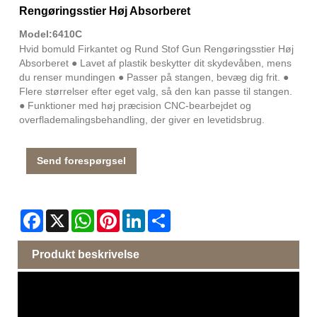
Rengøringsstier Høj Absorberet
Model:6410C
Hvid bomuld Firkantet og Rund Stof Gun Rengøringsstier Høj
Absorberet ● Lavet af plastik beskytter dit skydevåben, mens
du renser mundingen ● Passer på stangen, bevæg dig frit. ●
Flere størrelser efter eget valg, så den kan passe til stangen.
● Funktioner med høj præcision CNC-bearbejdet og
overflademalingsbehandling, der giver en levetidsbrug.
Send forespørgsel
Facebook
X
WhatsApp
Pinterest
LinkedIn
Share
Produkt beskrivelse