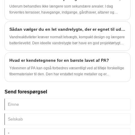
kan sætte pris på.
Uderum behandles ikke længere som sekundære arealer. I dag
forventes terrasser, havegange, indgange, gårdhaver, altaner og
kommercielle eksteriører at være funktionelle efter mørkets frembrud,
visuelt indbydende og pålidelige under forskellige vejrforhold.
Sådan vælger du en let vandrelygte, der er egnet til udendørs belysning
Vandreaktiviteter kræver normalt letvægts, kompakt design og længere
batterilevetid. Den ideelle vandrelygte bør have en god projektørlygte
for at oplyse det omgivende miljø.
Hvad er kendetegnene for en børste lavet af PA?
Ydeevnen af ​​PA kan også forbedres væsentligt ved at tilføje forskellige
fibermaterialer til den. Den har erstattet nogle metaller og er...
Send forespørgsel