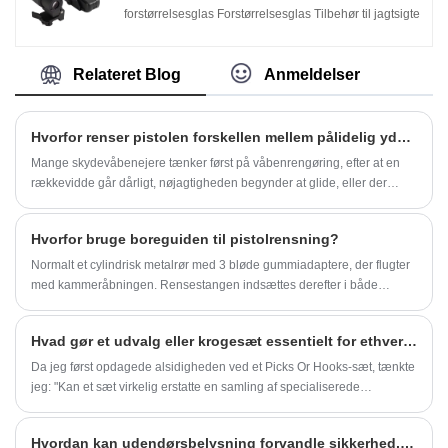
forstørrelsesglas Forstørrelsesglas Tilbehør til jagtsigte
Relateret Blog
Anmeldelser
Hvorfor renser pistolen forskellen mellem pålidelig ydeevne og problemer, der kan forebygges?
Mange skydevåbenejere tænker først på våbenrengøring, efter at en
rækkevidde går dårligt, nøjagtigheden begynder at glide, eller der
opstår rust, hvor den aldrig skulle have haft chancen for at danne sig.
Hvorfor bruge boreguiden til pistolrensning?
Normalt et cylindrisk metalrør med 3 bløde gummiadaptere, der flugter
med kammeråbningen. Rensestangen indsættes derefter i både
boreføringen og kammeret, og styret holder rensestangen konsekvent
centreret for at undgå ujævnt tryk og slidpunkter. Dette er ikke
Hvad gør et udvalg eller krogesæt essentielt for ethvert værksted?
afgørende for enhver pistoltype, men det hjælper med at spare tid,
samtidig med at nøjagtigheden bevares. Det er mere afgørende ved
Da jeg først opdagede alsidigheden ved et Picks Or Hooks-sæt, tænkte
rengøring af præcisionspistoler.
jeg: "Kan et sæt virkelig erstatte en samling af specialiserede
værktøjer?" Efter at have brugt det meget, indså jeg, at svaret er et klart
ja. Et kvalitets Picks Or Hooks-sæt tilbyder præcision, holdbarhed og
Hvordan kan udendørsbelysning forvandle sikkerhed, komfort og stil i moderne udendørsrum?
bekvemmelighed, som enhver professionel eller gør-det-selv-entusiast