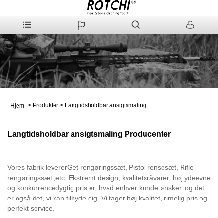
>
Produkter
>
Langtidsholdbar ansigtsmaling
Hjem
Langtidsholdbar ansigtsmaling Producenter
Vores fabrik leverer
G
et rengøringssæt
,
P
istol rensesæt
,
R
ifle
rengøringssæt
,etc
. Ekstremt design, kvalitetsråvarer, høj ydeevne
og konkurrencedygtig pris er, hvad enhver kunde ønsker, og det
er også det, vi kan tilbyde dig.
Vi tager høj kvalitet, rimelig pris og
perfekt service.